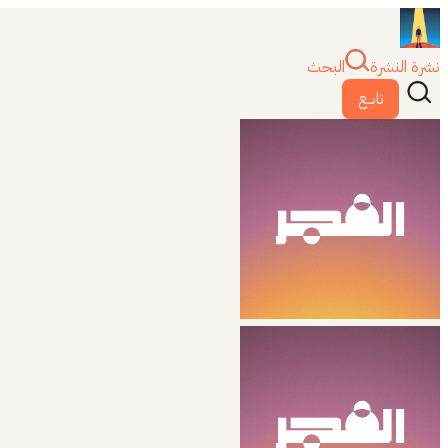
نشرة النشرة
البحث
تابــع