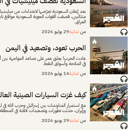
السعودية تقصف ميليشيات في ال
بعد إعلان السعودية تعرّضها لاعتداءات من ميليشيات 
متتاليين، قصفت القوات الجوية السعودية مواقع تاب
العراق.
من
ثمانية
29 يوليو 2026
الحرب تعود، وتصعيد في اليمن
عادت الحرب! يعلق عمر على تصاعد المواجهة بين أمر
في الملاحة وأسواق النفط.
من
ثمانية
14 يوليو 2026
كيف غزت السيارات الصينية العال
مع استمرار المناوشات بين إسرائيل وحزب الله في لبنا
وإيران، حدثت تطورات وتصعيدات لافتة في المنطقة،
من
ثمانية
29 يونيو 2026