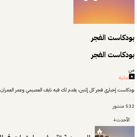
بودكاست الفجر
بودكاست الفجر
من
ثمانية
بودكاست إخباري فجر كل إثنين، يقدم لك فيه نايف العصيمي وعمر العمران تحل
532
منشور
الأحدث