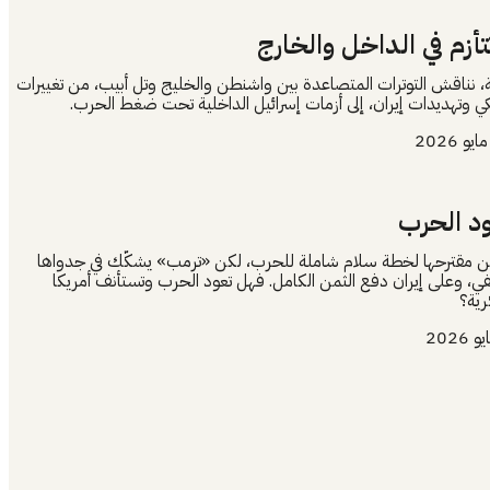
تأزم في الداخل والخارج
، نناقش التوترات المتصاعدة بين واشنطن والخليج وتل أبيب، من تغييرات
ريكي وتهديدات إيران، إلى أزمات إسرائيل الداخلية تحت ضغط الحرب.
د الحرب
عن مقترحها لخطة سلام شاملة للحرب، لكن «ترمب» يشكّك في جدواها
تكفي، وعلى إيران دفع الثمن الكامل. فهل تعود الحرب وتستأنف أمريكا
رية؟