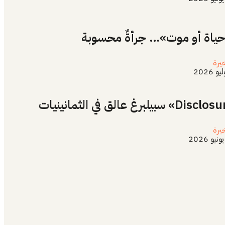
ياة أو موت»… جرأةٌ محسوبة
يرة
يرة