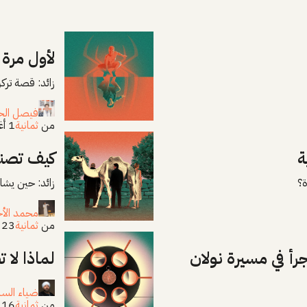
لأول مرة
زائد: قصة ترك
فيصل الح
من
ثمانية
1 أغسطس 2026
ة
كيف تصنع
ة؟
زائد: حين يشا
محمد الأ
من
ثمانية
23 يوليو 2026
لماذا لا 
ضياء السا
من
ثمانية
16 يوليو 2026