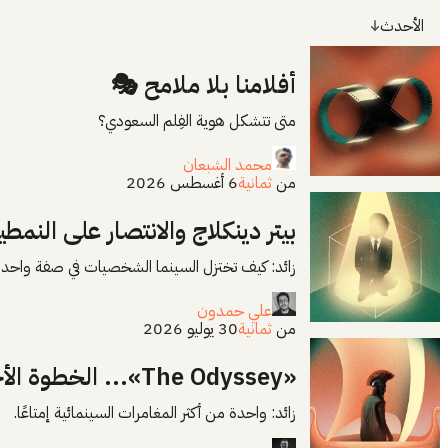
الأحدث
أفلامنا بلا ملامح 🎭
متى تتشكل هوية الفِلم السعودي؟
محمد الشبعان
من
ثمانية
6 أغسطس 2026
بيتر دينكلاج والانتصار على النمطي
زائد: كيف تختزل السينما الشخصيات في صفة واحد
علي حمدون
من
ثمانية
30 يوليو 2026
«The Odyssey»... الخطوة الأجرأ في مسيرة نولان
زائد: واحدة من أكثر المغامرات السينمائية إمتاعًا.