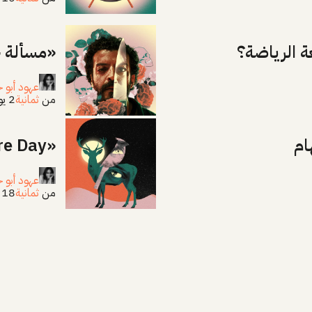
ة الرياضة؟
«مسألة ح
عهود أبو خ
من
ثمانية
2 يوليو 2026
ام
«Disclosure Day» سبيلبرغ عالق في الثمانينيات
عهود أبو خ
من
ثمانية
18 يونيو 2026