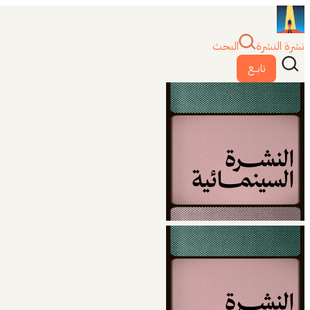
نشرة النشرة
البحث
تابــع