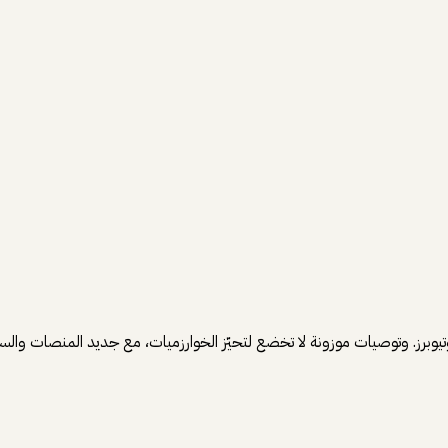
ز. وتوصيات موزونة لا تخضع لتحيّز الخوارزميات، مع جديد المنصات والسينما،