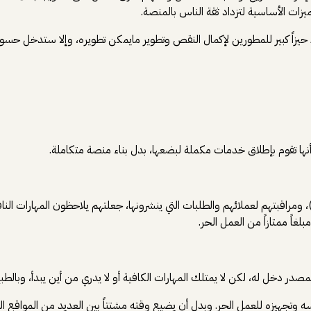
زات الأساسية لتزداد ثقة الناس بالمنصة.
زاً كبير للمطورين لإكمال النقص وتطوير مايمكن تطويره، وإلا ستدخل حس
أنها تقوم بإطلاق خدمات مكملة لبضعها، بدل بناء منصة متكاملة.
راقبتهم لعملائهم والطلبات التي ينشرونها، جعلتهم يلاحظون المهارات ال
اً ممتازاً من العمل الحر.
در دخل له، لكن لا يمتلك المهارات الكافية أو لا يدري من أين يبدأ، وبالطبع
هيزه للعمل الحر. وبدل أن يضيع وقته مشتتاً بين العديد من المواقع ال