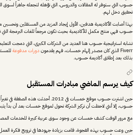
حسوب التي ستوفر له المقالات والدروس، التي تؤهله لتجعله جاهزاً لسوق ال
تحقيق دخل لهم.
بهذا أصابت الأكاديمية هدفين، الأول إيجاد المزيد من المستقلين وتحسين م
حسوب فهي منتج مكمل للأكاديمية بحيث تكون مرجعاً للغات البرمجة التي تد
تشابه استراتيجية حسوب هنا العديد من الشركات الكبرى، التي دمجت التعليم بخدماتها بطريقة ذكية. وأ
Fiverr الذي كان مصدر إلهام خمسات، فهم يقدمون
دورات مدفوعة
بذلك بعد إطلاق أكاديمة حسوب.
كيف يرسم الماضي مبادرات المستقبل
حين اشترت حسوب موقع خمسات في 012
حسوب، إلا أنني لاحظت أن تركيز الشركة تحول لموقع خمسات بعد أن بدأ يثب
مع مرور الوقت كشف خمسات عن وجود سوق عربية كبيرة للخدمات المصغرة، 
حين وعت حسوب بهذه الفجوة، قامت بزيادة جهودها في ترويج فكرة العمل ال