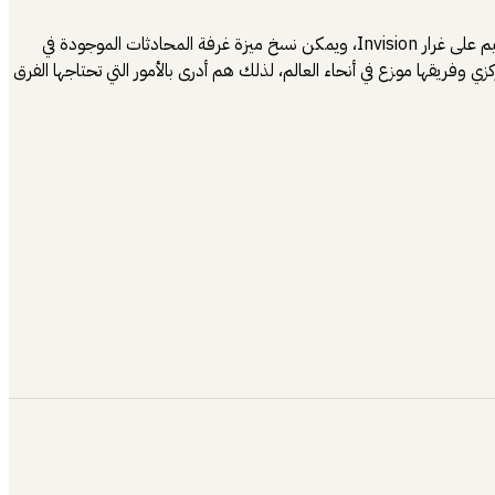
تخطر ببالي بعض الخدمات الإضافية التي تستطيع حسوب تقديمها لتكون مكملة لموجة ريادة الأعمال والتطوير، مثل رفع الملفات، ولوحات مشاركة التصميم على غرار Invision، ويمكن نسخ ميزة غرفة المحادثات الموجودة في
ي وفريقها موزع في أنحاء العالم، لذلك هم أدرى بالأمور التي تحتاجها الفرق