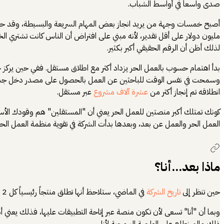
صدى واسعاُ في أواسط الشباب.
أصبح خمسات وجهة من يريد انجاز بعض المهام السريعة والبسيطة، وقد حقق نج
لذلك أظن أن الرقم الحقيقي أكبر بكثير.
بدأ اهتمام حسوب بالعمل الحر يزداد أكثر مع اطلاق مستقل. ففي حين يركز
وسمحت في نفس الوقت للباحثين عن العمل بالحصول على مصدر دخل جديد، و
انطلاقه تم إنجاز أكثر من
عشرة آلاف مشروع
عبر مستقل.
كونك تمتلك أكبر منصتين للعمل الحر يعني أن "المستقلين" هم وقودك الأ
العمل الحر والعمل عن بعد، وبعدها بدأت الشركة في تقوية منظمة العمل الحر
ماذا بعد...أنا؟
حين تنظر إلى
تاريخ الشركة
في الماضي، ستلاحظ أنها تطلق منتجاً رئيسياً كل 2 إلى 3 سنوات، وعلى هذا الأساس قد نرى أن حسوب ستركز خلال السنتين القادمة على جعل "أنا" منصة رواد الأعمال العربية التي تلبي أغلب احتياجاتهم.
وبما أن "أنا" تسعى لأن تكون منصة عبر إتاحة التطبيقات عليها، فذلك يعني أن