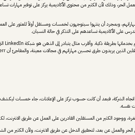
عمل الحر، وذلك لأن الكثير من محتوى الأكاديمية يركز على توفير مهارات تس
هاراتهم، وبمجرد أن ينتهوا سيتوجهون لخمسات ومستقل أولاً للعثور على العم
رس على الأكاديمية تساعدهم على التذكر في حالة النسيان.
قرب مثال يتبادر إلى الذهن هو شبكة LinkedIn التي اشترت موقع الدورات الشهير Lynda
2. أحدثت هذه الصفقة في تغيراً اتجاه الشركة، فبعد أن كانت حسوب تركز على الإعلانات، ج
ت نفسه.
ووجود الكثير من المستقلين القادرين على العمل عن طريق الانترنت، لكن
حر والعمل عن بعد، لتحقيق الدخل عن طريق الانترنت، ولأن الكثير من الش