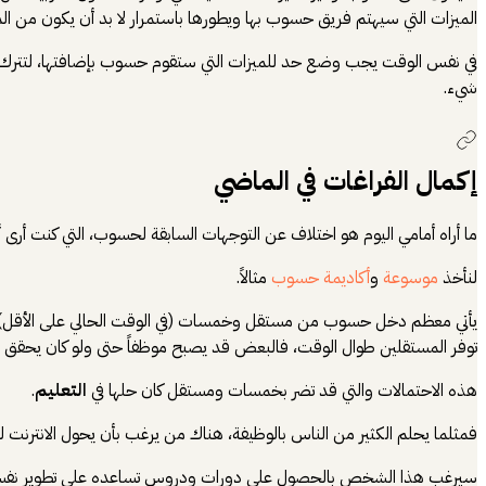
الميزات التي سيهتم فريق حسوب بها ويطورها باستمرار لا بد أن يكون من المي
في نفس الوقت يجب وضع حد للميزات التي ستقوم حسوب بإضافتها، لتترك حي
شيء.
إكمال الفراغات في الماضي
ما أراه أمامي اليوم هو اختلاف عن التوجهات السابقة لحسوب، التي كنت أرى 
لنأخذ
موسوعة
و
أكاديمة حسوب
مثالاً.
يأتي معظم دخل حسوب من مستقل وخمسات (في الوقت الحالي على الأقل)، وم
توفر المستقلين طوال الوقت، فالبعض قد يصبح موظفاً حتى ولو كان يحقق مبلغ
هذه الاحتمالات والتي قد تضر بخمسات ومستقل كان حلها في
التعليم
.
فمثلما يحلم الكثير من الناس بالوظيفة، هناك من يرغب بأن يحول الانترنت لمص
سيرغب هذا الشخص بالحصول على دورات ودروس تساعده على تطوير نفسه وتج