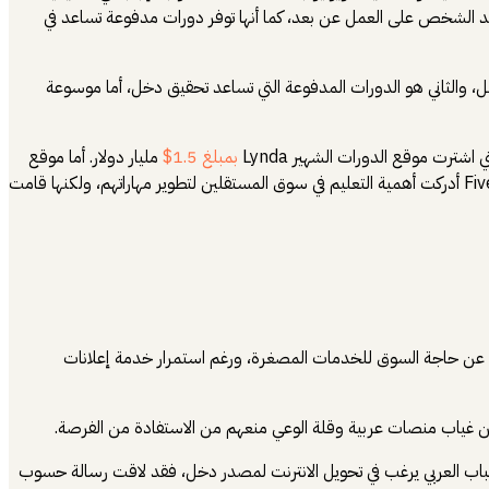
اعد الشخص على العمل عن بعد، كما أنها توفر دورات مدفوعة تساعد في
ل، والثاني هو الدورات المدفوعة التي تساعد تحقيق دخل، أما موسوعة
بمبلغ 1.5$
مليار دولار. أما موقع
للمستقلين الذين يريدون طرق تحسين مهاراتهم في مجالات معينة، والمفاجئ أن Fiverr أدركت أهمية التعليم في سوق المستقلين لتطوير مهاراتهم، ولكنها قامت
اء خمسات ليكشف عن حاجة السوق للخدمات المصغرة، ورغم استمرار خدمة إعلانات
 غياب منصات عربية وقلة الوعي منعهم من الاستفادة من الفرصة.
باب العربي يرغب في تحويل الانترنت لمصدر دخل، فقد لاقت رسالة حسوب