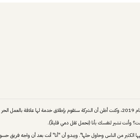
ت ومستقل.
 وأنت تشير لنفسك بأنا (تحمل ثقل دمي قليلاً).
هها الكثير من الناس وحاول حلها". ويبدو أن "أنا" أتت بعد أن واجه فريق ح