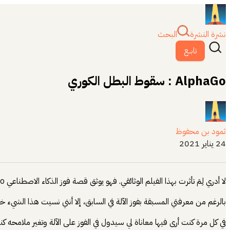
نشرة النشرة
البحث
تابــع
AlphaGo : سقوط البطل الكوري
ثمود بن محفوظ
24 يناير 2021
لا أدري لِمَ تأثرت بهذا الفيلم الوثائقي. فهو يوثق قصة فوز الذكاء الاصطناعي AlphaGo على لي سيدول من كوريا الجنوبية، وهو المصنف رقم واحد في العالم للعبة Go.
بالرغم من معرفتي المسبقة بفوز الآلة في السابق، إلا أنني نسيت هذا الشيء
في كل مرة كنت أرى فيها معاناة لي سيدول في الفوز على الآلة وتغير ملامحه ك