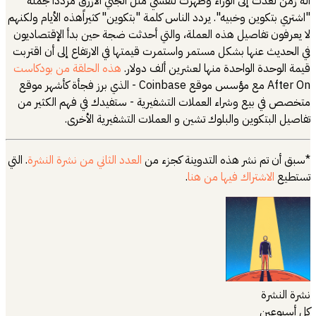
آلة زمن لعدت إلى الوراء وظهرت لنفسي مثل الجني الأزرق مرددا جملة
"اشتري بتكوين وخبيه". يردد الناس كلمة "بتكوين" كثيراََهذه الأيام ولكنهم
لا يعرفون تفاصيل هذه العملة، والتي أحدثت ضجة حين بدأ الإقتصاديون
في الحديث عنها بشكل مستمر واستمرت قيمتها في الارتفاع إلى أن اقتربت
قيمة الوحدة الواحدة منها لعشرين ألف دولار.
هذه الحلقة من بودكاست
After On مع مؤسس موقع Coinbase - الذي برز فجأة كأشهر موقع
متخصص في بيع وشراء العملات التشفيرية - ستفيدك في فهم الكثير من
تفاصيل البتكوين والبلوك تشين و العملات التشفيرية الأخرى.
*سبق أن تم نشر هذه التدوينة كجزء من
العدد الثاني من نشرة النشرة
. التي
تستطيع
الاشتراك فيها من هنا
.
نشرة النشرة
كل أسبوعين