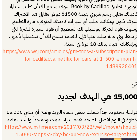
نيويورك. تطبيق Book by Cadillac سوف يسمح لك أن تطلب سيارات
كاديلاك مقابل رسم شهري بقيمة 1500$ دولار. مقابل هذا الاشتراك
سوف يكون بإمكانك طلب أي سيارات كاديلاك المتوفرة عبرة التطبيق
وسوف تقوم الشركة بتوصيلها لك. تستطيع أن تقود السيارة للفترة التي
تريدها، وفي حالة مللت منها فإن الخدمة تسمح لك أن تستبدلها بأخرى،
وبإمكانك القيام بذلك 18 مرة في السنة.
https://www.wsj.com/articles/gm-tries-a-subscription-plan-
for-cadillacsa-netflix-for-cars-at-1-500-a-month-
1489928401
15,000 هي الهدف الجديد
دراسة محدودة جداً شملت بعض سعاة البريد توضح أن مشي 15,000
خطوة في اليوم أفضل للصحة. هذه الدراسة محدودة جداً وليست عامة.
https://www.nytimes.com/2017/03/22/well/move/should-
15000-steps-a-day-be-our-new-exercise-target.html