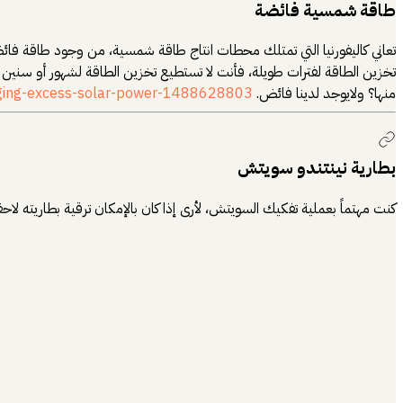
طاقة شمسية فائضة
تعاني كاليفورنيا التي تمتلك محطات انتاج طاقة شمسية، من وجود طاقة فائ
تخزين الطاقة لفترات طويلة، فأنت لا تستطيع تخزين الطاقة لشهور أو سنين م
منها؟ ولايوجد لدينا فائض.
anaging-excess-solar-power-1488628803
بطارية نينتندو سويتش
كنت مهتماً بعملية تفكيك السويتش، لأرى إذا كان بالإمكان ترقية بطاريته لا