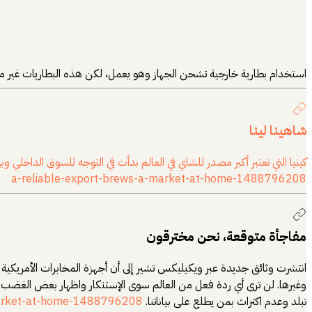
استخدام بطارية خارجية تشحن الجهاز وهو يعمل، لكن هذه البطاريات غير م
شاهينا لينا
كينيا التي تعتبر أكبر مصدر للشاي في العالم بدأت في التوجه للسوق الداخلي
a-reliable-export-brews-a-market-at-home-1488796208
مفاجأة متوقعة، نحن مخترقون
انتشرت وثائق جديدة عبر ويكيليكس تشير إلى أن أجهزة المخابرات الأمريكية 
وغيرها. لن ترى أي ردة فعل من العالم سوى الإستنكار واظهار بعض الغضب.
تبلد وعدم اكتراث بمن يطلع على بياناتنا.
-market-at-home-1488796208