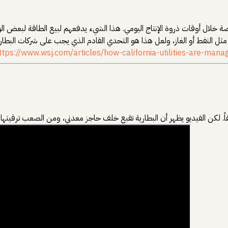
ضة خلال أوقات ذروة الإنتاج اليومي. هذا الشيء يدفعهم لبيع الطاقة لبعض
ثل النفط أو الغاز، ولعل هذا هو التحدي القادم الذي يجب على شركات البطاري
ttps://www.wsj.com/articles/how-california-utilities-are-m
حقاً. لكن الفيديو يظهر أن البطارية تقبع خلف حاجز معدني، ومن الصعب ترقيته