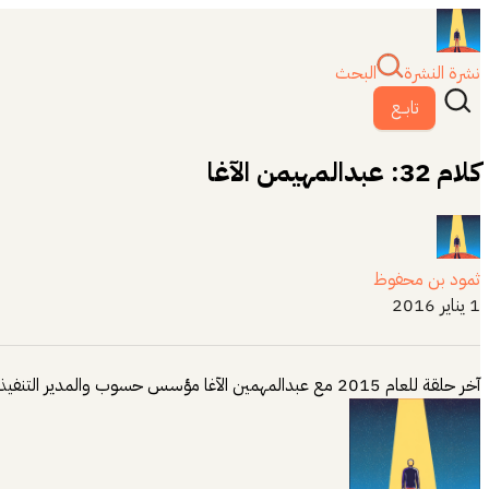
نشرة النشرة
البحث
تابــع
كلام 32: عبدالمهيمن الآغا
ثمود بن محفوظ
1 يناير 2016
آخر حلقة للعام 2015 مع عبدالمهمين الآغا مؤسس حسوب والمدير التنفيذي لها. https://soundcloud.com/thamood/32a