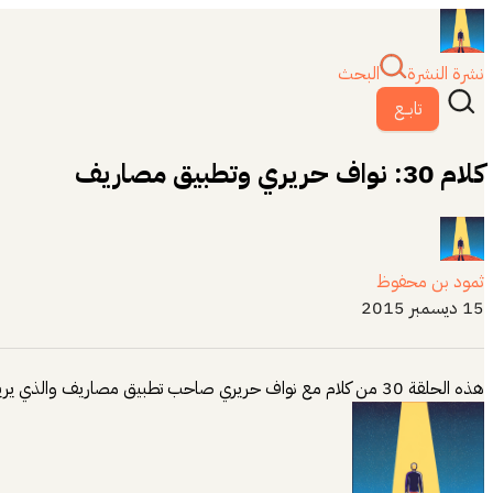
نشرة النشرة
البحث
تابــع
كلام 30: نواف حريري وتطبيق مصاريف
ثمود بن محفوظ
15 ديسمبر 2015
هذه الحلقة 30 من كلام مع نواف حريري صاحب تطبيق مصاريف والذي يريد نشر الوعي المالي عبر تطبيقه. https://soundcloud.com/thamood/30a