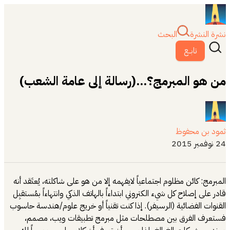
نشرة النشرة
البحث
تابــع
من هو المبرمج؟...(رسالة إلى عامة الشعب)
ثمود بن محفوظ
24 نوفمبر 2015
المبرمج: كائن مظلوم اجتماعياً لايفهمه إلا من هو على شاكلته، يُعتَقد أنه
قادر على إصلاح كل شيء الكتروني ابتداءاً بالهاتف الذكي وانتهاءاً بمُستقبِل
القنوات الفضائية (الرسيفر). إذا كنت تقنياً أو خريج علوم/هندسة حاسوب
فستعرف الفرق بين مصطلحات مثل مبرمج تطبيقات ويب، مصمم،