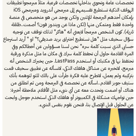
تخصصات عامة وتحوي بداخلها تخصصات فرعية. مثلاً مبرمجوا تطبيقات
الهواتف الذكية تستطيع تقسيمهم إلى مبرمجي أندرويد ومبرمجي iOS
بإمكان أحدهم البرمجة للإثنين ولكن يوجد من هو متخصص في منصة
واحدة فقط ومتمكن منها (لكن ماذا عن ويندوز فون؟ أصمت...
طلقة
نارية
). كون الشخص مبرمجاً لايعني أنه "هاكر" لذلك توقف عن توجيه
سؤال سخيف مثل "هل تستطيع اختراق بريد صديقي؟" او " أريد استرجاع
حسابي الذي نسيت كلمة سره" نحن لسنا مسؤولين عن أخطائكم وفي
المرة القادمة حاول أن تحفظ كلمة سرك في مكان ما مثل مذكرة ورقية
تحتفظ بها في مكتبك أو استخدم LastPass. حين يخبرك الشخص أنه
مبرمج، لاتخبره عن مشاكل هاتفك الذكي، لاتسأله عن تطبيق سخيف قمت
بتركيبه ولم يعمل، لاتطرح عليه فكرة طرأت على بالك للتو لتوهمه بأنك
ستيف جوبز القادم...اسأله عن تخصصه في البرمجة ومن ثم انطلق من
هناك، أو اصمت وتحدث معه عن أي شيء مثل الأفلام. ملاحظة أخيرة:
حين تواجهك مشكلة في الكمبيوتر أو هاتفك الذكي استخدم جوجل وابحث
عن الحلول قبل الإتصال بنا، فنحن نقوم بنفس الشيء.