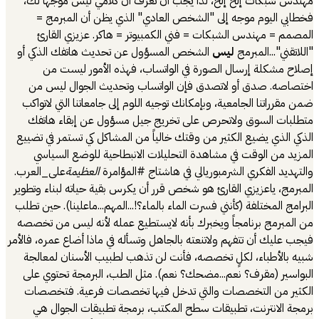
مهندس شبكات إلخ إلخ، لذا يجب أن تعرف أن كلامي ليس موجهاً لك،
فخطابي اليوم موجه إلى "الشخص العادي" الذي يظن أن المبرمج =
المصمم = مهندس الشبكات = فني الكمبيوتر = هاكر. عزيزي القارئ
"اللاتقني"...المبرمج
ليس
الشخص المسؤول عن تحديث هاتفك الذكي أو
إصلاح مشكلة إرسال الصورة في الواتساب، فهذه الأمور ليست من
اختصاصه. صدق أو لاتصدق فإن الواتساب وتحديث الجوال ليس من
ضمن مقرراتنا الجامعية، وبإمكانك توجيه اللوم إلى جامعاتنا التي لاتواكب
متطلبات السوق ولاتحرص على تخريج جيل مسؤول عن إبقاء هاتفك
الذكي الذي يضيع الكثير من وقتك خالياً من المشاكل كي تستمر في تضييع
المزيد من الوقت في مشاهدة التحليلات الانبطاحية للوضع السياسي
والتهديد الفكري الشرمبوريالي في هاشتاج #المؤامرة
العظيمة
على_العرب.
المبرمج، ياعزيزي القارئ هو شخص قرر أن يكرس بقية حياته لبناء وتطوير
البرامج المختلفة (كأنني فسرت الماء بالماء؟!...المهم...ماعلينا). حين تطلب
من المبرمج برنامجاً ويخبرك بأنه لايستطيع عمله لأنه ليس من تخصصه
فيجب عليك أن تتفهم ولاتنعته بالجاهل وتسأله في ماذا أضاع عمره، فالأمر
شبيه بالأطباء، لكلٍ تخصصه، فأنت لن تذهب لطبيب الأسنان لمعالجة
البواسير (مقرف؟ نعم...مضحك؟ نعم). مثل الطب، البرمجة تحتوي على
الكثير من التخصصات والتي تدخل فيها تخصصات فرعية. فتخصصات
برمجة الانترنت، تطبيقات سطح المكتب، برمجة تطبيقات الجوال هي