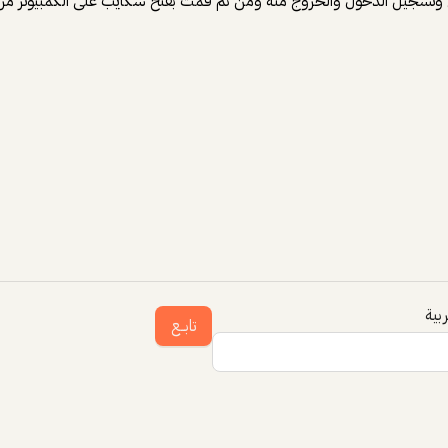
تسجيل الدخول والخروج منه ومن ثم قمت بفتح سكايب على الكمبيوتر مرة أ
بية
تابــع