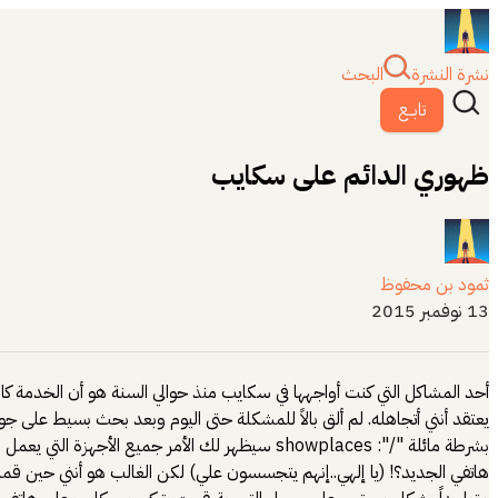
نشرة النشرة
البحث
تابــع
ظهوري الدائم على سكايب
ثمود بن محفوظ
13 نوفمبر 2015
أحد المشاكل التي كنت أواجهها في سكايب منذ حوالي السنة هو أن الخدمة 
يعتقد أنني أتجاهله. لم ألق بالاً للمشكلة حتى اليوم وبعد بحث بسيط على 
بشرطة مائلة "/": showplaces سيظهر لك الأمر جمي
هاتفي الجديد؟! (يا إلهي..إنهم يتجسسون علي) لكن الغالب هو أنني حين