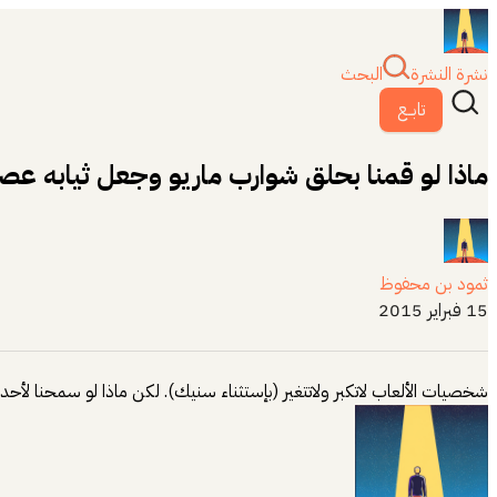
نشرة النشرة
البحث
تابــع
ماذا لو قمنا بحلق شوارب ماريو وجعل ثيابه عصر
ثمود بن محفوظ
15 فبراير 2015
شخصيات الألعاب لاتكبر ولاتتغير (بإستثناء سنيك). لكن ماذا لو سمحنا لأح