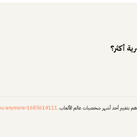
ية أكثر؟
دهم بتغيير أحد أشهر شخصيات عالم الألعاب.
e-you-anymore-1685614111