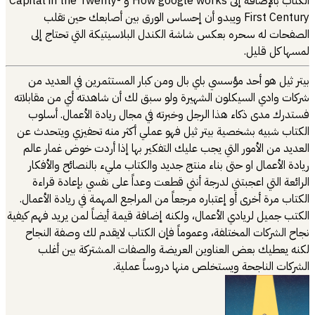
الكتاب بالإضافة إلى How google works و Capital in the Twenty-
First Century ويبدو أن إحساس الورق بين أصابعك حين تقلب
الصفحات له سحره بعكس شاشة الكندل البلاسيتيكة التي تحتاج إلى
لمسها كل قليل.
بيتر ثيل هو أحد مؤسسي باي بال ومن كبار المستثمرين في العديد من
شركات وادي السيكلون الشهيرة ولو سبق لك أن شاهدته أي من مقابلاته
فستدرك مدى ذكاء هذا الرجل وخبرته في مجال ريادة الأعمال. أسلوب
الكتاب شبيه بشخصية بيتر ثيل فهو عملي أكثر منه تحفيزي ويتحدث عن
العديد من الأمور التي يجب عليك التفكير بها إذا أردت خوض غمار عالم
ريادة الأعمال او حتى بناء منتج جديد والكتاب مليء بالنصائح والأفكار
الرائعة التي اعجبتني لدرجة أنني قطعت وعداً على نفسي بإعادة قراءة
الكتاب مرة أخرى أو إعتباره مرجعاً من المراجع المهمة في ريادة الأعمال.
الكتب جميل لريادي الأعمال، ولكنه إضافة قيمة أيضاً لمن يريد فهم كيفية
نجاح الشركات المختلفة، وعموماً فإن الكتاب لايقدم لك وصفة النجاح
لكنه يعطيك بعض العناوين العريضة والصفات المشتركة بين أغلب
الشركات الناجحة ويستخلص منها دروساً عملية.