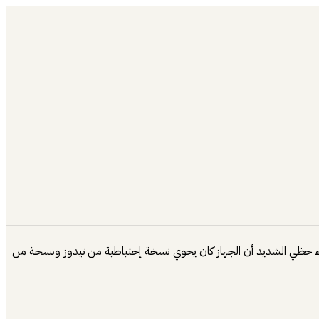
ي الصيانة ومن سوء حظي الشديد أن الجهاز كان يحوي نسخة إحتياطية من تيدوز ونسخة من