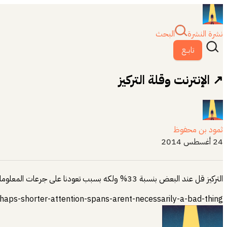
نشرة النشرة
البحث
تابــع
↗ الإنترنت وقلة التركيز
ثمود بن محفوظ
24 أغسطس 2014
التركيز قل عند البعض بنسبة 33% ولكه بسبب تعودنا على جرعات المعلومات السريعة وغيرها من مظاهر إستخدام الإنترنت والهواتف الذكية.
rhaps-shorter-attention-spans-arent-necessarily-a-bad-thing