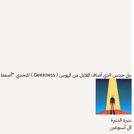
بيل جيتس الذي أضاف القليل من الهوس ( Geekness ) للتحدي. *أضغط على عنوان الموضوع لتشاهد
نشرة النشرة
كل أسبوعين