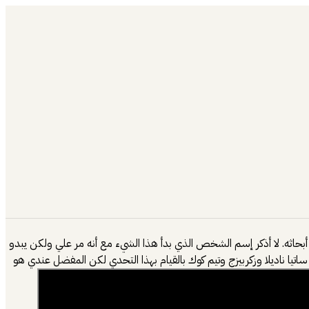
ع فيديو لهم وهم يصبون الماء المثلج فوق رؤوسهم كنوع للتوعية لمرض ALS والحث على التبرع لدع أبحاثه. لا أذكر إسم الشخص الذي بدأ هذا الشيء مع أنه مر علي ولكن يبدو
تيا ناديلا وزكربيزج وتيم كوك بالقيام بهذا التحدي لكن المفضل عندي هو