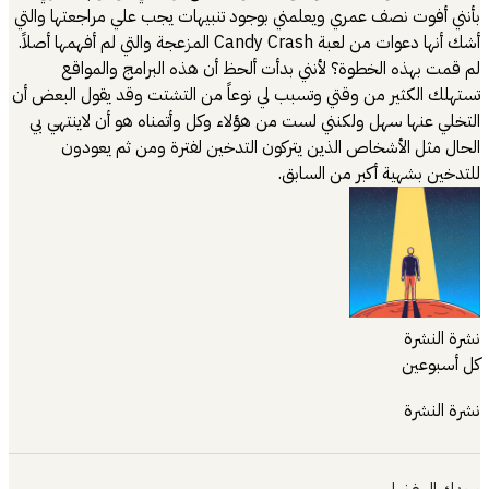
بأنني أفوت نصف عمري ويعلمني بوجود تنبيهات يجب علي مراجعتها والتي
أشك أنها دعوات من لعبة Candy Crash المزعجة والتي لم أفهمها أصلاً.
لم قمت بهذه الخطوة؟ لأنني بدأت ألحظ أن هذه البرامج والمواقع
تستهلك الكثير من وقتي وتسبب لي نوعاً من التشتت وقد يقول البعض أن
التخلي عنها سهل ولكنني لست من هؤلاء وكل وأتمناه هو أن لاينتهي بي
الحال مثل الأشخاص الذين يتركون التدخين لفترة ومن ثم يعودون
للتدخين بشهية أكبر من السابق.
نشرة النشرة
كل أسبوعين
نشرة النشرة