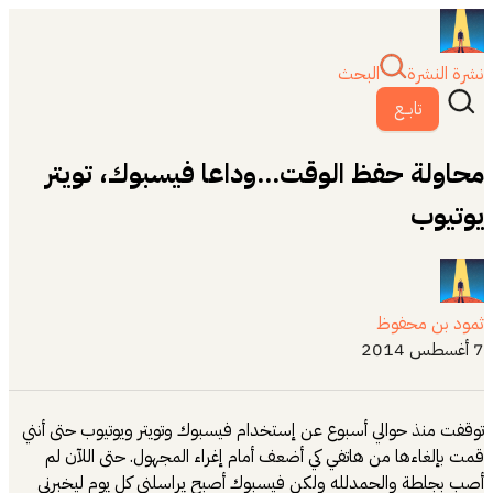
نشرة النشرة
البحث
تابــع
محاولة حفظ الوقت...وداعا فيسبوك، تويتر
يوتيوب
ثمود بن محفوظ
7 أغسطس 2014
توقفت منذ حوالي أسبوع عن إستخدام فيسبوك وتويتر ويوتيوب حتى أنني
قمت بإلغاءها من هاتفي كي أضعف أمام إغراء المجهول. حتى اللآن لم
أصب بجلطة والحمدلله ولكن فيسبوك أصبح يراسلني كل يوم ليخبرني