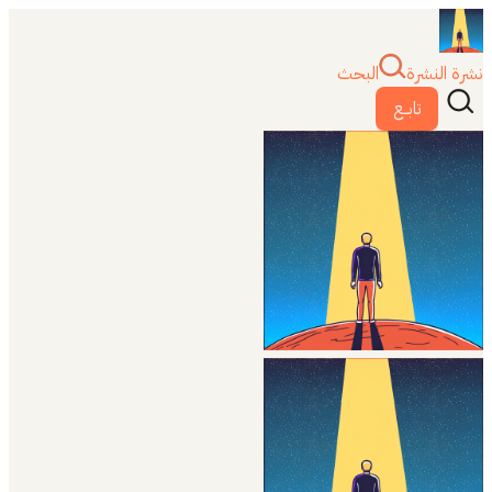
نشرة النشرة
البحث
تابــع